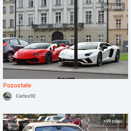
+61 zdjęć
Załóż konto
Pozostałe
Carlos92
+99 zdjęć