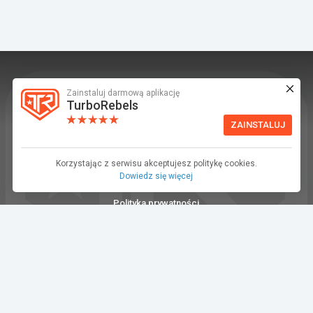
Zainstaluj darmową aplikację
TurboRebels to platforma społecznościowa i
TurboRebels
aplikacja mobilna dla fanów motoryzacji.
ZAINSTALUJ
INFORMACJE I KONTAKT
Baza wiedzy (F.A.Q.)
Korzystając z serwisu akceptujesz politykę cookies.
Dowiedz się więcej
Regulamin
Polityka prywatności
Kontakt
Dla Mediów
©2026 TurboRebels