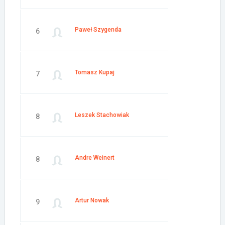
Paweł Szygenda
6
Tomasz Kupaj
7
Leszek Stachowiak
8
Andre Weinert
8
Artur Nowak
9