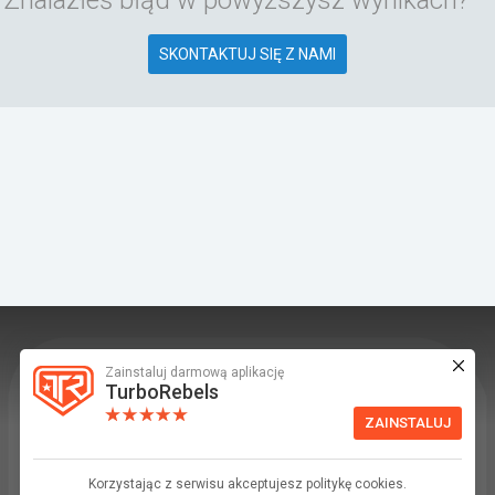
SKONTAKTUJ SIĘ Z NAMI
Zainstaluj darmową aplikację
TurboRebels to platforma społecznościowa i
TurboRebels
aplikacja mobilna dla fanów motoryzacji.
ZAINSTALUJ
INFORMACJE I KONTAKT
Baza wiedzy (F.A.Q.)
Korzystając z serwisu akceptujesz politykę cookies.