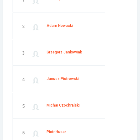
1
Adam Nowacki
2
Grzegorz Jankowiak
3
Janusz Piotrowski
4
Michał Czochralski
5
Piotr Husar
5