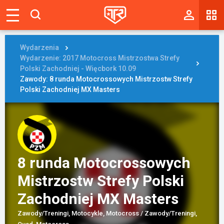
Magazyn
Tablica
Wydarzenia
Wydarzenie: 2017 Motocross Mistrzostwa Strefy
Wyniki
Polski Zachodniej - Więcbork 10.09
Zawody: 8 runda Motocrossowych Mistrzostw Strefy
Polski Zachodniej MX Masters
Blogi
Galerie
Wydarzenia
Giełda
8 runda Motocrossowych
Mistrzostw Strefy Polski
Ranking
Zachodniej MX Masters
Zawody/Treningi, Motocykle, Motocross / Zawody/Treningi,
Zaloguj się