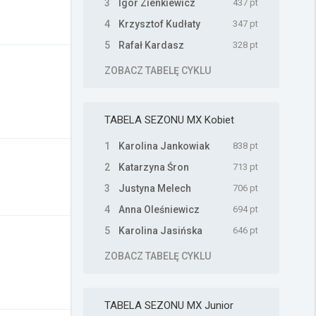
3
Igor Zienkiewicz
437 pt
4
Krzysztof Kudłaty
347 pt
5
Rafał Kardasz
328 pt
ZOBACZ TABELĘ CYKLU
TABELA SEZONU
MX Kobiet
1
Karolina Jankowiak
838 pt
2
Katarzyna Śron
713 pt
3
Justyna Melech
706 pt
4
Anna Oleśniewicz
694 pt
5
Karolina Jasińska
646 pt
ZOBACZ TABELĘ CYKLU
TABELA SEZONU
MX Junior