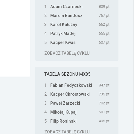
1
Adam Czarnecki
809 pt
2
Marcin Bandosz
767 pt
3
Karol Kałużny
662 pt
4
Patryk Madej
655 pt
5
Kacper Kwas
607 pt
ZOBACZ TABELĘ CYKLU
TABELA SEZONU
MX85
1
Fabian Fedyczkowski
847 pt
2
Kacper Chrostowski
735 pt
3
Paweł Zarzecki
702 pt
4
Mikołaj Kupaj
681 pt
5
Filip Rosiński
495 pt
ZOBACZ TABELĘ CYKLU