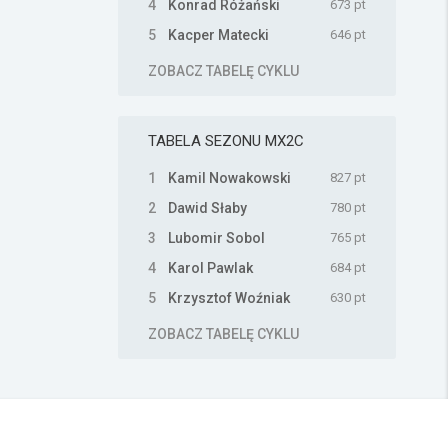
4
Konrad Różański
673 pt
5
Kacper Matecki
646 pt
ZOBACZ TABELĘ CYKLU
TABELA SEZONU
MX2C
1
Kamil Nowakowski
827 pt
2
Dawid Słaby
780 pt
3
Lubomir Sobol
765 pt
4
Karol Pawlak
684 pt
5
Krzysztof Woźniak
630 pt
ZOBACZ TABELĘ CYKLU