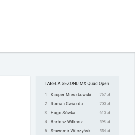
TABELA SEZONU
MX Quad Open
1
Kacper Mieszkowski
767 pt
2
Roman Gwiazda
700 pt
3
Hugo Sówka
610 pt
4
Bartosz Wilkosz
593 pt
5
Sławomir Wilczyński
554 pt