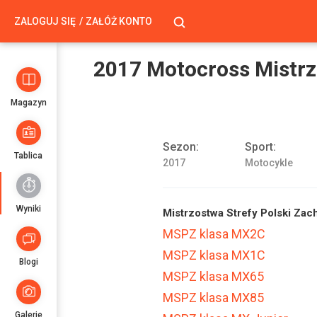
ZALOGUJ SIĘ
ZAŁÓŻ KONTO
2017 Motocross Mistrz
Magazyn
Sezon:
Sport:
Tablica
2017
Motocykle
Wyniki
Mistrzostwa Strefy Polski Za
MSPZ klasa MX2C
MSPZ klasa MX1C
Blogi
MSPZ klasa MX65
MSPZ klasa MX85
Galerie