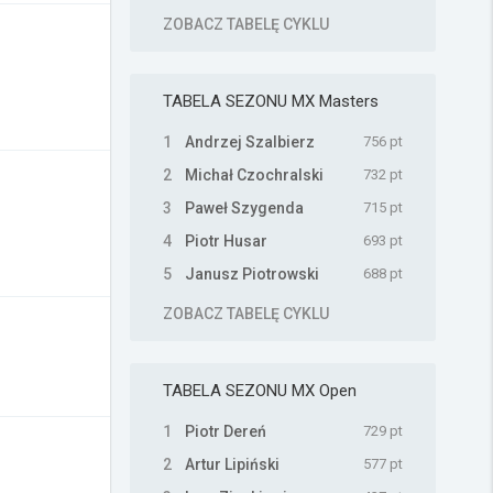
ZOBACZ TABELĘ CYKLU
TABELA SEZONU
MX Masters
1
Andrzej Szalbierz
756 pt
2
Michał Czochralski
732 pt
3
Paweł Szygenda
715 pt
4
Piotr Husar
693 pt
5
Janusz Piotrowski
688 pt
ZOBACZ TABELĘ CYKLU
TABELA SEZONU
MX Open
1
Piotr Dereń
729 pt
2
Artur Lipiński
577 pt