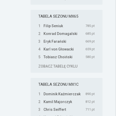
TABELA SEZONU
MX65
1
Filip Seniuk
785 pt
2
Konrad Domagalski
685 pt
3
Eryk Farański
669 pt
4
Karl von Głowacki
659 pt
5
Tobiasz Choiński
580 pt
ZOBACZ TABELĘ CYKLU
TABELA SEZONU
MX1C
1
Dominik Kaźmierczak
890 pt
2
Kamil Majorczyk
812 pt
3
Chris Seiffert
711 pt