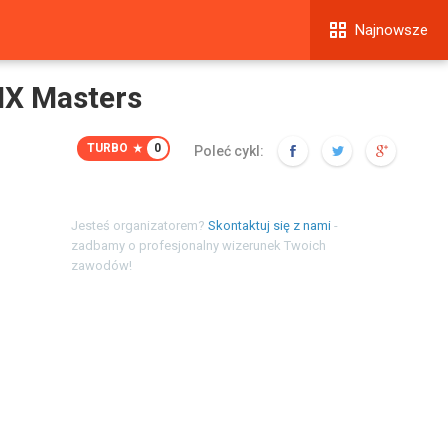
Najnowsze
MX Masters
TURBO
0
Poleć cykl:
Jesteś organizatorem?
Skontaktuj się z nami
-
zadbamy o profesjonalny wizerunek Twoich
zawodów!