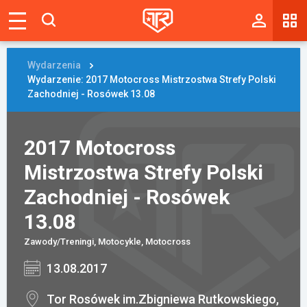
Magazyn
Tablica
Wydarzenia
Wydarzenie: 2017 Motocross Mistrzostwa Strefy Polski
Wyniki
Zachodniej - Rosówek 13.08
Blogi
2017 Motocross
Galerie
Mistrzostwa Strefy Polski
Wydarzenia
Zachodniej - Rosówek
Giełda
13.08
Zawody/Treningi, Motocykle, Motocross
Ranking
13.08.2017
Zaloguj się
Tor Rosówek im.Zbigniewa Rutkowskiego,