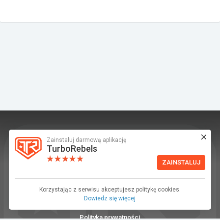
Zainstaluj darmową aplikację
TurboRebels to platforma społecznościowa i
TurboRebels
aplikacja mobilna dla fanów motoryzacji.
ZAINSTALUJ
INFORMACJE I KONTAKT
Baza wiedzy (F.A.Q.)
Korzystając z serwisu akceptujesz politykę cookies.
Dowiedz się więcej
Regulamin
Polityka prywatności