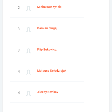
Michał Kuczyński
2
Damian Ślugaj
3
Filip Bukowicz
3
Mateusz Kołodziejak
4
Alexey Novikov
4