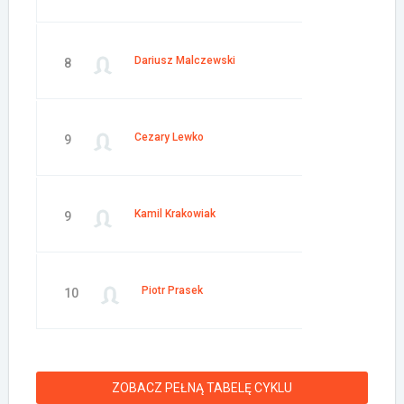
Dariusz Malczewski
8
Cezary Lewko
9
Kamil Krakowiak
9
Piotr Prasek
10
ZOBACZ PEŁNĄ TABELĘ CYKLU