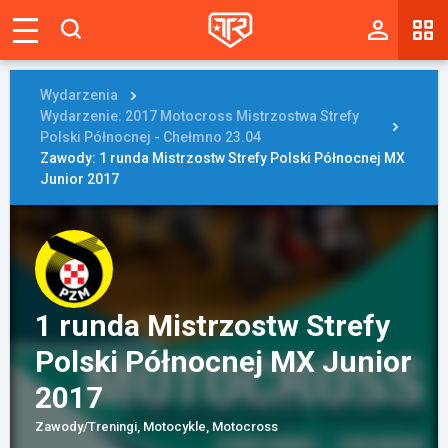
Magazyn
Tablica
Wydarzenia
Wydarzenie: 2017 Motocross Mistrzostwa Strefy
Wyniki
Polski Północnej - Chełmno 23.04
Zawody: 1 runda Mistrzostw Strefy Polski Północnej MX
Junior 2017
Blogi
Galerie
Wydarzenia
Giełda
1 runda Mistrzostw Strefy
Polski Północnej MX Junior
Ranking
2017
Zawody/Treningi, Motocykle, Motocross
Zaloguj się