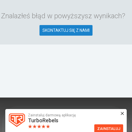
Znalazłeś błąd w powyższysz wynikach?
SKONTAKTUJ SIĘ Z NAMI
Zainstaluj darmową aplikację
TurboRebels to platforma społecznościowa i
TurboRebels
aplikacja mobilna dla fanów motoryzacji.
ZAINSTALUJ
INFORMACJE I KONTAKT