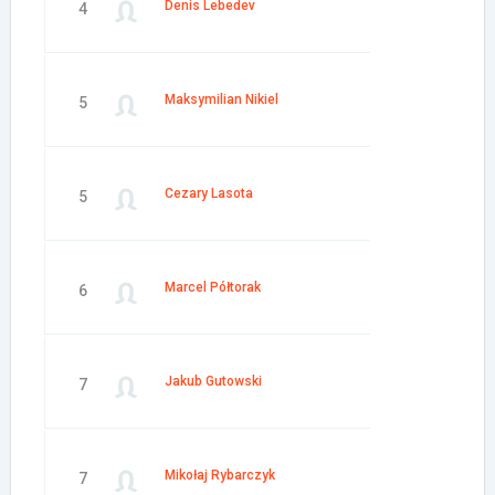
Denis Lebedev
4
Maksymilian Nikiel
5
Cezary Lasota
5
Marcel Półtorak
6
Jakub Gutowski
7
Mikołaj Rybarczyk
7