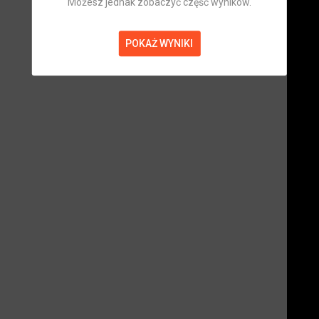
Możesz jednak zobaczyć część wyników.
POKAŻ WYNIKI
Piotr Prasek
Zawodnik