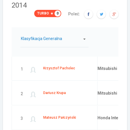
2014
TURBO
0
Poleć:
Klasyfikacja Generalna
Samochód:
Krzysztof Pacholec
Mitsubishi Lance
1
Dariusz Krupa
Mitsubishi Lance
2
Mateusz Pałczyński
Honda Integra
3