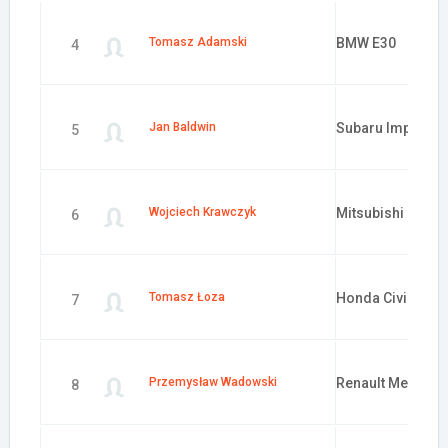
Tomasz Adamski
BMW E30
4
Jan Baldwin
Subaru Impreza
5
Wojciech Krawczyk
Mitsubishi Lance
6
Tomasz Łoza
Honda Civic
7
Przemysław Wadowski
Renault Megane 
8