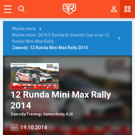
Magazyn
Tablica
Wydarzenia
Wydarzenie: 2014 3 Runda Królewski Cup oraz 12
Wyniki
Runda Mini Max Rally
Zawody: 12 Runda Mini Max Rally 2014
Blogi
Galerie
Wydarzenia
12 Runda Mini Max Rally
Giełda
2014
Ranking
Zawody/Treningi, Samochody, KJS
19.10.2014
Zaloguj się