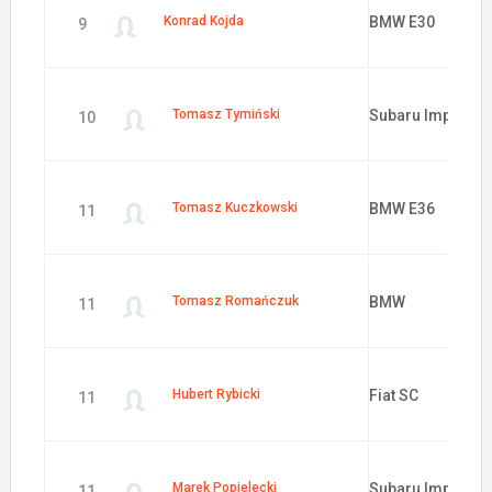
Konrad Kojda
BMW E30
9
Tomasz Tymiński
Subaru Impreza
10
Tomasz Kuczkowski
BMW E36
11
Tomasz Romańczuk
BMW
11
Hubert Rybicki
Fiat SC
11
Marek Popielecki
Subaru Impreza
11