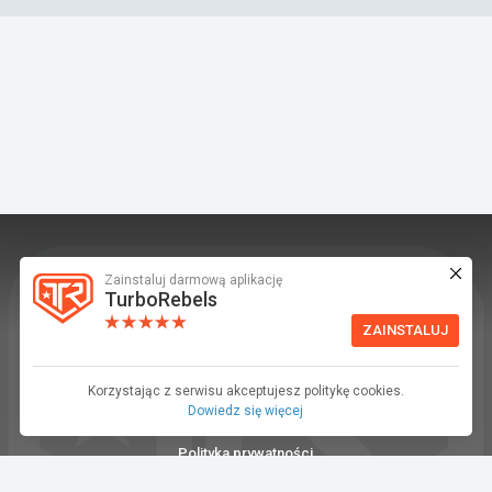
Zainstaluj darmową aplikację
TurboRebels to platforma społecznościowa i
TurboRebels
aplikacja mobilna dla fanów motoryzacji.
ZAINSTALUJ
INFORMACJE I KONTAKT
Baza wiedzy (F.A.Q.)
Korzystając z serwisu akceptujesz politykę cookies.
Dowiedz się więcej
Regulamin
Polityka prywatności
Kontakt