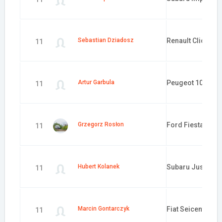
Sebastian Dziadosz
Renault Clio
11
Artur Garbula
Peugeot 106
11
Grzegorz Rosłon
Ford Fiesta ST
11
Hubert Kolanek
Subaru Justy
11
Marcin Gontarczyk
Fiat Seicento
11