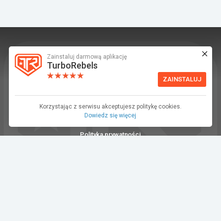
Zainstaluj darmową aplikację
TurboRebels to platforma społecznościowa i
TurboRebels
aplikacja mobilna dla fanów motoryzacji.
ZAINSTALUJ
INFORMACJE I KONTAKT
Baza wiedzy (F.A.Q.)
Korzystając z serwisu akceptujesz politykę cookies.
Dowiedz się więcej
Regulamin
Polityka prywatności
Kontakt
Dla Mediów
©2026 TurboRebels