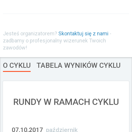
Załóż konto
Jesteś organizatorem?
Skontaktuj się z nami
-
zadbamy o profesjonalny wizerunek Twoich
zawodów!
O CYKLU
TABELA WYNIKÓW CYKLU
RUNDY W RAMACH CYKLU
07.10.2017
październik