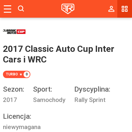
Magazyn
Tablica
Wyniki
2017 Classic Auto Cup Inter
Blogi
Cars i WRC
Galerie
TURBO
0
Wydarzenia
Sezon:
Sport:
Dyscyplina:
Giełda
2017
Samochody
Rally Sprint
Ranking
Licencja:
niewymagana
Zaloguj się