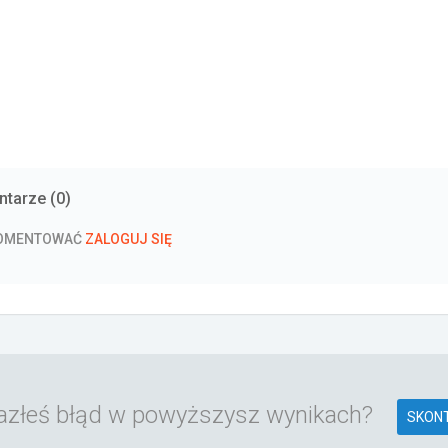
tarze (
0
)
KOMENTOWAĆ
ZALOGUJ SIĘ
azłeś błąd w powyższysz wynikach?
SKONT