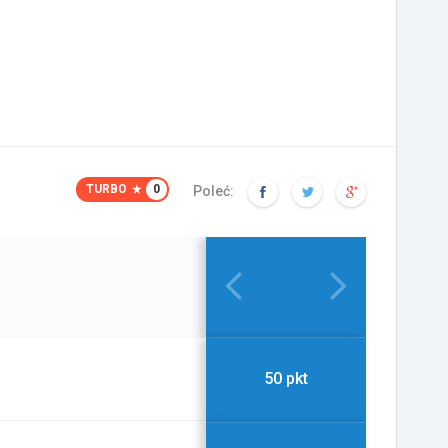
TURBO
0
Poleć:
50 pkt