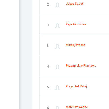
Jakub Sudoł
2
Kaja Kamińska
3
Mikołaj Wache
3
Przemysław Piastowski
4
Krzysztof Rataj
5
Mateusz Wache
6