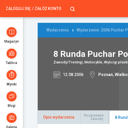
ZALOGUJ SIĘ
ZAŁÓŻ KONTO
Wydarzenia
Wydarzenie: 2006 Puchar P
Magazyn
8 Runda Puchar Po
Zawody/Treningi, Motocykle, Wyścigi płask
Tablica
12.08.2006
Poznań, Wielko
Wyniki
Blogi
Rozgrywane
Opis wydarzenia
8 Rund
zawody:
Galerie