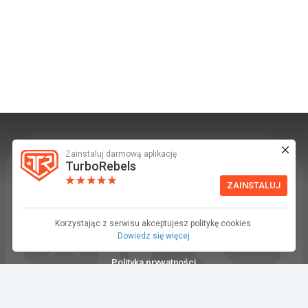
Zainstaluj darmową aplikację
TurboRebels to platforma społecznościowa i
TurboRebels
aplikacja mobilna dla fanów motoryzacji.
ZAINSTALUJ
INFORMACJE I KONTAKT
Baza wiedzy (F.A.Q.)
Korzystając z serwisu akceptujesz politykę cookies.
Dowiedz się więcej
Regulamin
Polityka prywatności
Kontakt