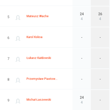
24
26
Mateusz Wache
5
4
4
Karol Koksa
-
-
6
Łukasz Kałdowski
-
-
7
Przemysław Piastowski
-
-
8
24
Michał Łaszewski
-
9
4