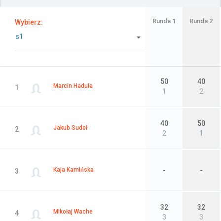
Załóż konto
Runda 1
Runda 2
Wybierz:
s1
50
40
Marcin Haduła
1
1
2
40
50
Jakub Sudoł
2
2
1
Kaja Kamińska
-
-
3
32
32
Mikołaj Wache
4
3
3