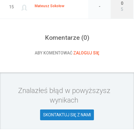
0
Mateusz Sokołow
-
15
5
Komentarze (
0
)
ABY KOMENTOWAĆ
ZALOGUJ SIĘ
Znalazłeś błąd w powyższysz
wynikach
SKONTAKTUJ SIĘ Z NAMI