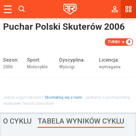
Magazyn
Puchar Polski Skuterów 2006
Tablica
Wyniki
TURBO
0
Blogi
Sezon:
Sport:
Dyscyplina:
Licencja:
2006
Motocykle
Wyścigi
wymagana
Galerie
Wydarzenia
Giełda
Jesteś organizatorem?
Skontaktuj się z nami
- zadbamy o profesjonalny
wizerunek Twoich zawodów!
Ranking
O CYKLU
TABELA WYNIKÓW CYKLU
Zaloguj się