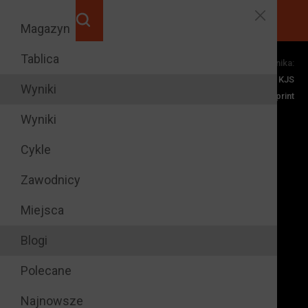
Magazyn
Tablica
Dyscypliny zawodnika:
razy na
6
KJS
podium rundy
Wyniki
Rally Sprint
Wyniki
Cykle
Zawodnicy
Miejsca
Blogi
Polecane
Najnowsze