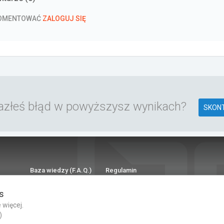
KOMENTOWAĆ
ZALOGUJ SIĘ
azłeś błąd w powyższysz wynikach?
SKONT
Baza wiedzy (F.A.Q.)
Regulamin
Polityka prywatności
Kontakt
s
Dla Mediów
 więcej.
)