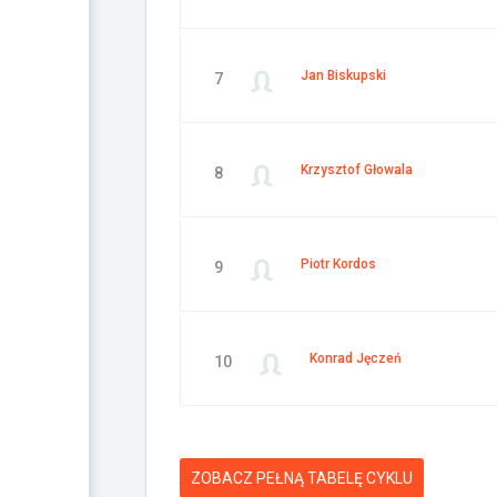
Jan Biskupski
7
Krzysztof Głowala
8
Piotr Kordos
9
Konrad Jęczeń
10
ZOBACZ PEŁNĄ TABELĘ CYKLU