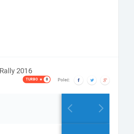
ally 2016
TURBO
0
Poleć: