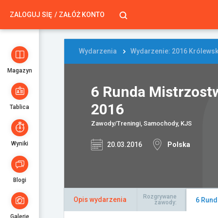
ZALOGUJ SIĘ
ZAŁÓŻ KONTO
Wydarzenia
Wydarzenie: 2016 Królewsk
Magazyn
6 Runda Mistrzost
2016
Tablica
Zawody/Treningi, Samochody, KJS
Wyniki
20.03.2016
Polska
Blogi
Rozgrywane
Opis wydarzenia
6 Rund
zawody:
Galerie