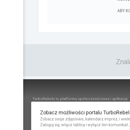
ABY 
Znal
TurboRebels to platforma społecznościowa i aplikacja
mobilna dla fanów motoryzacji.
INFORMACJE I KONTAKT
Zobacz możliwości portalu TurboRebel
Zobacz sesje zdjęciowe, kalendarz imprez, i wiele
Zaloguj się, włącz tablicę i wyłącz ten komunikat ;
©2026 TurboRebels