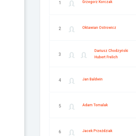
Grzegorz Korczak
1
Oktawian Ostrowicz
2
Dariusz Chodzyński
3
Hubert Frelich
Jan Baldwin
4
Adam Tomalak
5
Jacek Przeździak
6