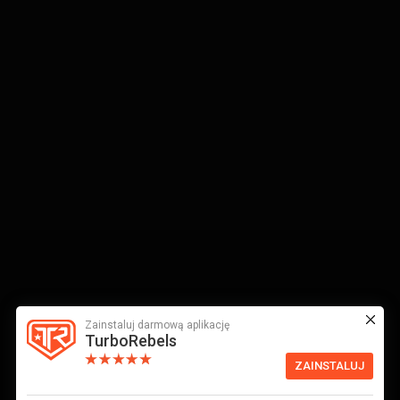
Zainstaluj darmową aplikację
TurboRebels
ZAINSTALUJ