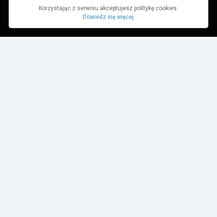
Korzystając z serwisu akceptujesz politykę cookies.
Dowiedz się więcej
Dane pochodzą z bazy danych TurboRebels. Wciąż pracujemy nad ich
aktualnością.
MIEJSCE W ZAWODACH
1
2
3
4-10
11+