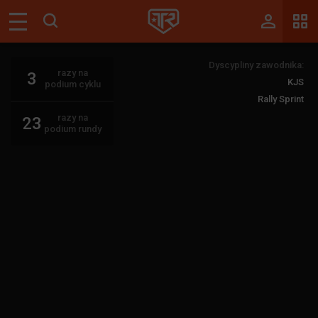
Magazyn
Dyscypliny zawodnika:
Tablica
razy na
3
KJS
podium cyklu
Wyniki
Rally Sprint
razy na
23
Blogi
podium rundy
Galerie
Wydarzenia
Giełda
Ranking
Zaloguj się