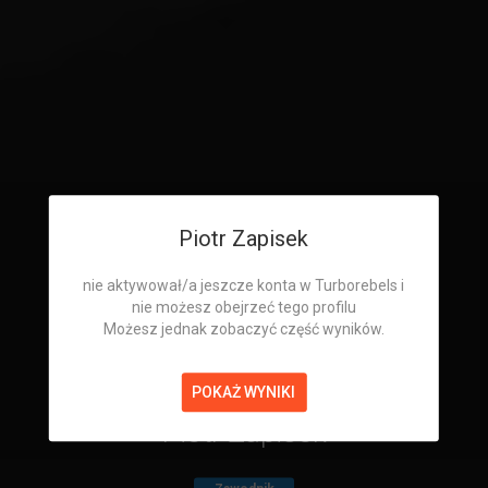
Piotr Zapisek
nie aktywował/a jeszcze konta w Turborebels i
nie możesz obejrzeć tego profilu
Możesz jednak zobaczyć część wyników.
POKAŻ WYNIKI
Piotr Zapisek