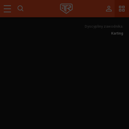
Magazyn
Dyscypliny zawodnika:
Tablica
Karting
Wyniki
Blogi
Galerie
Wydarzenia
Giełda
Ranking
Zaloguj się