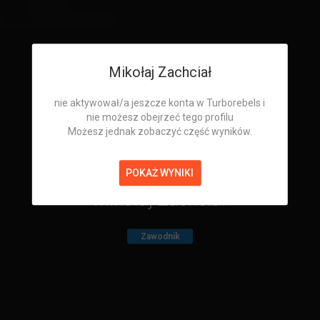
Mikołaj Zachciał
nie aktywował/a jeszcze konta w Turborebels i
nie możesz obejrzeć tego profilu
Możesz jednak zobaczyć część wyników.
POKAŻ WYNIKI
Mikołaj Zachciał
Zawodnik