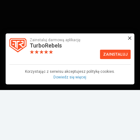
Zainstaluj darmową aplikację
TurboRebels
ZAINSTALUJ
Korzystając z serwisu akceptujesz politykę cookies.
Dowiedz się więcej
Dane pochodzą z bazy danych TurboRebels. Wciąż pracujemy nad ich
aktualnością.