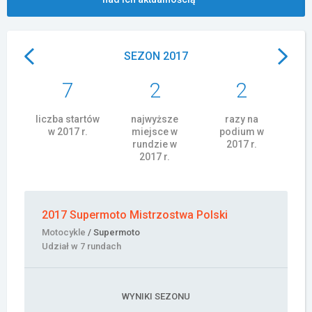
Załóż konto
SEZON 2017
7
2
2
liczba startów
najwyższe
razy na
w 2017 r.
miejsce w
podium w
rundzie w
2017 r.
2017 r.
2017 Supermoto Mistrzostwa Polski
Motocykle
/ Supermoto
Udział w 7 rundach
WYNIKI SEZONU