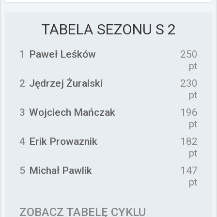
TABELA SEZONU
S 2
1
Paweł Leśków
250
pt
2
Jędrzej Żuralski
230
pt
3
Wojciech Mańczak
196
pt
4
Erik Prowaznik
182
pt
5
Michał Pawlik
147
pt
ZOBACZ TABELĘ CYKLU