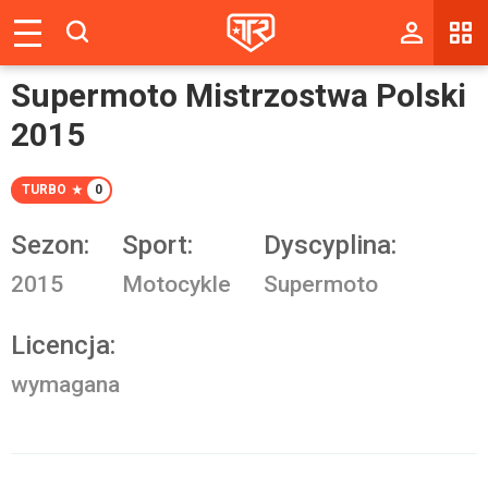
Magazyn
Supermoto Mistrzostwa Polski
Tablica
2015
Wyniki
TURBO
0
Blogi
Sezon:
Sport:
Dyscyplina:
Galerie
2015
Motocykle
Supermoto
Wydarzenia
Licencja:
Giełda
wymagana
Ranking
Zaloguj się