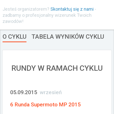
Załóż konto
Jesteś organizatorem?
Skontaktuj się z nami
-
zadbamy o profesjonalny wizerunek Twoich
zawodów!
O CYKLU
TABELA WYNIKÓW CYKLU
RUNDY W RAMACH CYKLU
05.09.2015
wrzesień
6 Runda Supermoto MP 2015