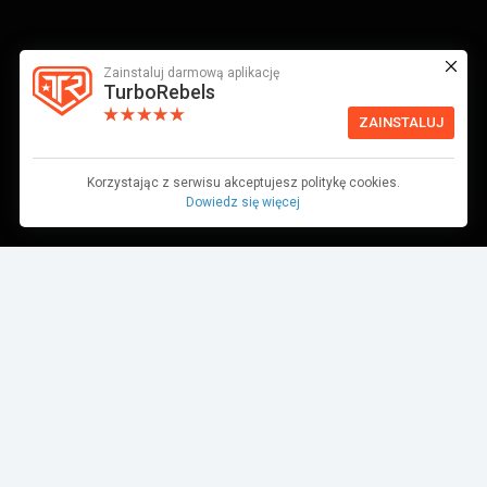
Zainstaluj darmową aplikację
TurboRebels
ZAINSTALUJ
Korzystając z serwisu akceptujesz politykę cookies.
Dowiedz się więcej
Dane pochodzą z bazy danych TurboRebels. Wciąż pracujemy nad ich
aktualnością.
MIEJSCE W ZAWODACH