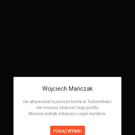
Wojciech Mańczak
nie aktywował/a jeszcze konta w Turborebels i
nie możesz obejrzeć tego profilu
Możesz jednak zobaczyć część wyników.
POKAŻ WYNIKI