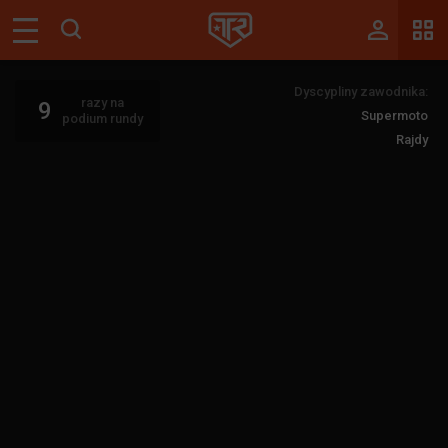
Magazyn
Dyscypliny zawodnika:
Tablica
razy na
9
Supermoto
podium rundy
Wyniki
Rajdy
Blogi
Galerie
Wydarzenia
Giełda
Ranking
Zaloguj się