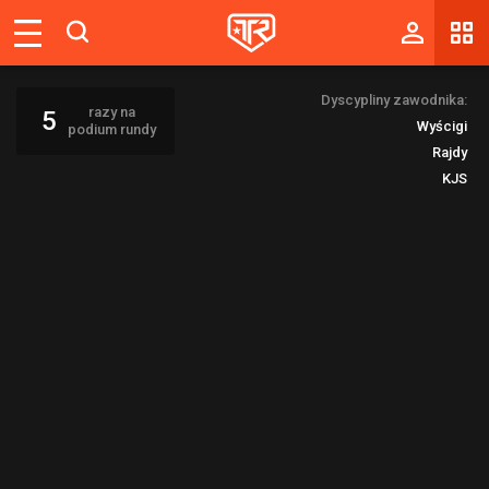
Magazyn
Dyscypliny zawodnika:
Tablica
razy na
5
Wyścigi
podium rundy
Wyniki
Rajdy
KJS
Blogi
Galerie
Wydarzenia
Giełda
Ranking
Zaloguj się