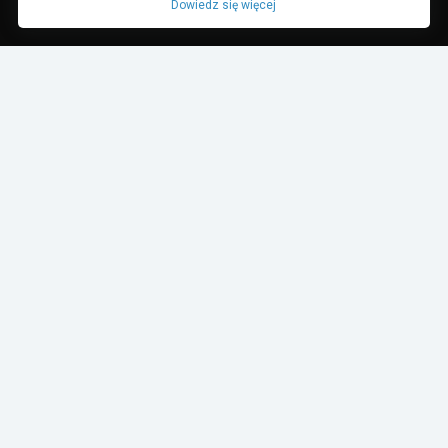
Dowiedz się więcej
Dane pochodzą z bazy danych TurboRebels. Wciąż pracujemy nad ich
aktualnością.
MIEJSCE W ZAWODACH
1
2
4-10
11+