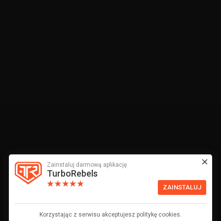
Zainstaluj darmową aplikację
TurboRebels
ZAINSTALUJ
Korzystając z serwisu akceptujesz politykę cookies.