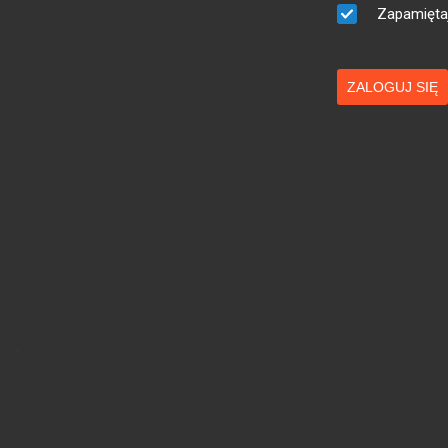
Zapamięta
ZALOGUJ SIĘ
-->