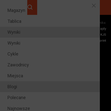
Magazyn
Tablica
Dyscypliny zawodnika:
razy na
6
Rajdy
podium cyklu
Wyniki
KJS
Rally Sprint
razy na
81
Wyniki
podium rundy
Cykle
Zawodnicy
Miejsca
Blogi
Polecane
Najnowsze