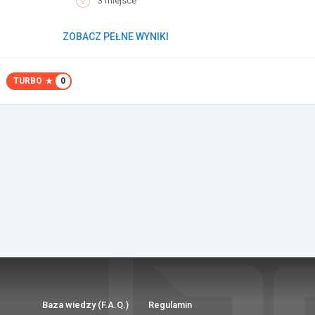
3 miejsce
ZOBACZ PEŁNE WYNIKI
TURBO
0
Baza wiedzy (F.A.Q.)
Regulamin