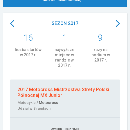
Załóż konto
SEZON 2017
16
1
9
liczba startów
najwyższe
razy na
w 2017 r.
miejsce w
podium w
rundzie w
2017 r.
2017 r.
2017 Motocross Mistrzostwa Strefy Polski
Północnej MX Junior
Motocykle
/ Motocross
Udział w 8 rundach
WYNIKI SEZONU