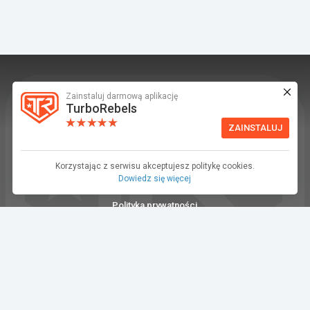
Zainstaluj darmową aplikację
TurboRebels to platforma społecznościowa i
TurboRebels
aplikacja mobilna dla fanów motoryzacji.
ZAINSTALUJ
INFORMACJE I KONTAKT
Baza wiedzy (F.A.Q.)
Korzystając z serwisu akceptujesz politykę cookies.
Dowiedz się więcej
Regulamin
Polityka prywatności
Kontakt
Dla Mediów
©2026 TurboRebels