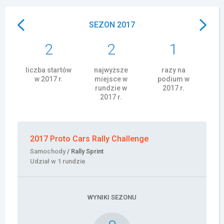
Załóż konto
SEZON 2017
2
2
1
liczba startów
najwyższe
razy na
w 2017 r.
miejsce w
podium w
rundzie w
2017 r.
2017 r.
2017 Proto Cars Rally Challenge
Samochody
/ Rally Sprint
Udział w 1 rundzie
WYNIKI SEZONU