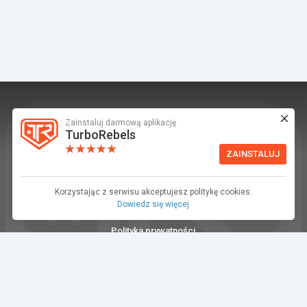
Zainstaluj darmową aplikację
TurboRebels to platforma społecznościowa i
TurboRebels
aplikacja mobilna dla fanów motoryzacji.
ZAINSTALUJ
INFORMACJE I KONTAKT
Baza wiedzy (F.A.Q.)
Korzystając z serwisu akceptujesz politykę cookies.
Dowiedz się więcej
Regulamin
Polityka prywatności
Kontakt
Dla Mediów
©2026 TurboRebels