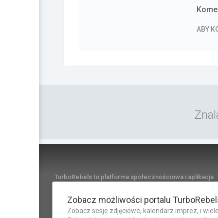
Komen
ABY 
Znal
TurboRebels to platforma społecznościowa i aplikacja
mobilna dla fanów motoryzacji.
INFORMACJE I KONTAKT
Zobacz możliwości portalu TurboRebel
Zobacz sesje zdjęciowe, kalendarz imprez, i wiele