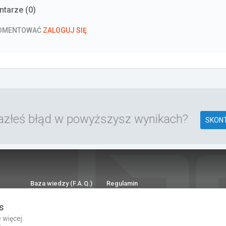
tarze (
0
)
KOMENTOWAĆ
ZALOGUJ SIĘ
azłeś błąd w powyższysz wynikach?
SKONT
Baza wiedzy (F.A.Q.)
Regulamin
Polityka prywatności
Kontakt
s
Dla Mediów
 więcej.