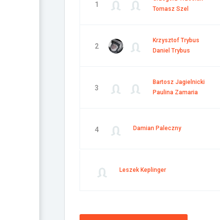
1
Tomasz Szel
Krzysztof Trybus
2
Daniel Trybus
Bartosz Jagielnicki
3
Paulina Zamaria
Damian Paleczny
4
Leszek Keplinger