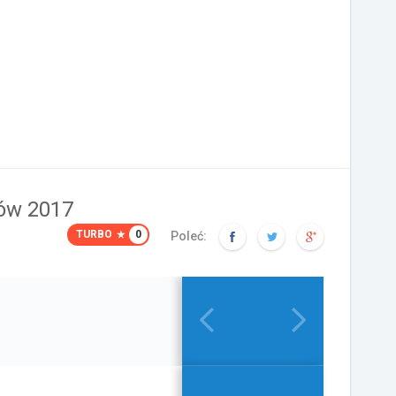
ów 2017
TURBO
0
Poleć: