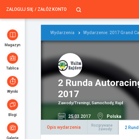
ZALOGUJ SIĘ
ZAŁÓŻ KONTO
Wydarzenia
Wydarzenie: 2017 Grand Ca
Magazyn
Tablica
2 Runda Autoraci
2017
Wyniki
Zawody/Treningi, Samochody, Rajd
Blogi
25.03.2017
Polska
Rozgrywane
Opis wydarzenia
2 Rund
zawody:
Galerie