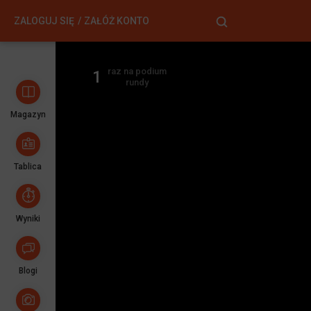
ZALOGUJ SIĘ
ZAŁÓŻ KONTO
raz na podium
1
rundy
Magazyn
Tablica
Wyniki
Blogi