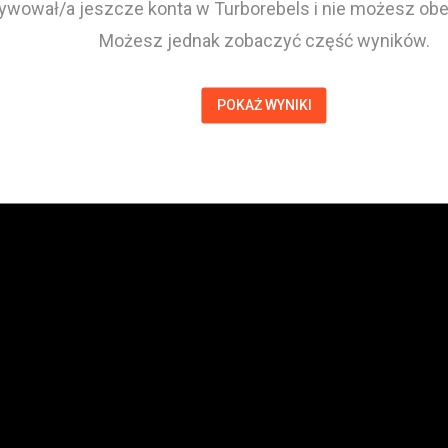
tywował/a jeszcze konta w Turborebels i nie możesz obej
Możesz jednak zobaczyć część wyników.
POKAŻ WYNIKI
Damian Prabucki
Zawodnik