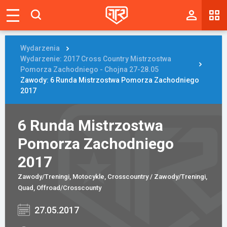
Magazyn
Tablica
Wydarzenia
Wydarzenie: 2017 Cross Country Mistrzostwa
Wyniki
Pomorza Zachodniego - Chojna 27-28.05
Zawody: 6 Runda Mistrzostwa Pomorza Zachodniego
2017
Blogi
Galerie
6 Runda Mistrzostwa
Wydarzenia
Pomorza Zachodniego
2017
Giełda
Zawody/Treningi, Motocykle, Crosscountry / Zawody/Treningi,
Ranking
Quad, Offroad/Crosscounty
27.05.2017
Zaloguj się