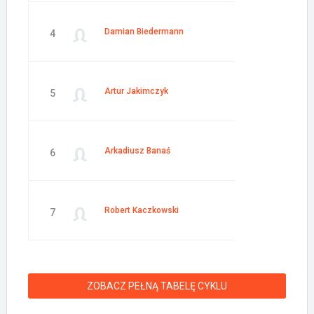
Damian Biedermann
4
Artur Jakimczyk
5
Arkadiusz Banaś
6
Robert Kaczkowski
7
ZOBACZ PEŁNĄ TABELĘ CYKLU