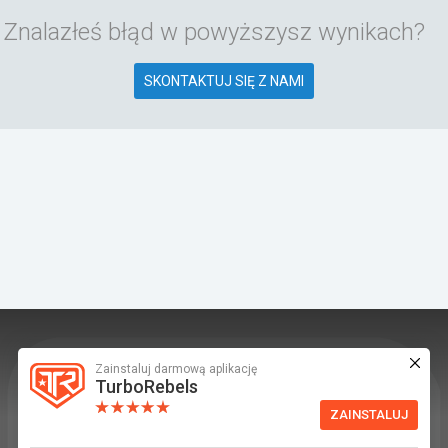
Znalazłeś błąd w powyższysz wynikach?
SKONTAKTUJ SIĘ Z NAMI
Zainstaluj darmową aplikację
TurboRebels to platforma społecznościowa i
TurboRebels
aplikacja mobilna dla fanów motoryzacji.
ZAINSTALUJ
INFORMACJE I KONTAKT