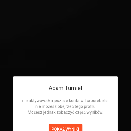
Adam Tumiel
nie aktywował/a jeszcze konta w Turborebels i
nie możesz obejrzeć tego profilu
Możesz jednak zobaczyć część wyników.
POKAŻ WYNIKI