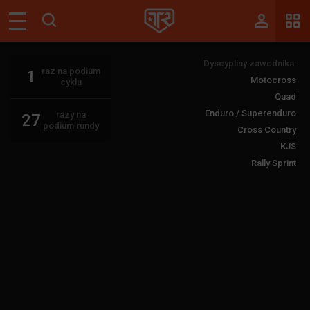
Magazyn
Dyscypliny zawodnika:
Tablica
raz na podium
1
Motocross
cyklu
Wyniki
Quad
Enduro / Superenduro
razy na
27
Blogi
podium rundy
Cross Country
KJS
Galerie
Rally Sprint
Wydarzenia
Giełda
Ranking
Zaloguj się