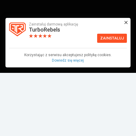
Zainstaluj darmową aplikację
TurboRebels
ZAINSTALUJ
Korzystając z serwisu akceptujesz politykę cookies.
Dowiedz się więcej
Dane pochodzą z bazy danych TurboRebels. Wciąż pracujemy nad ich
aktualnością.
MIEJSCE W ZAWODACH