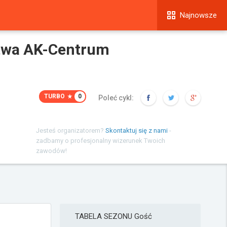
Najnowsze
twa AK-Centrum
TURBO
0
Poleć cykl:
Jesteś organizatorem?
Skontaktuj się z nami
-
zadbamy o profesjonalny wizerunek Twoich
zawodów!
TABELA SEZONU
Gość