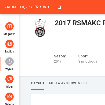
ZALOGUJ SIĘ
ZAŁÓŻ KONTO
2017 RSMAKC R
Magazyn
Tablica
Sezon:
Sport:
2017
Samochody
Wyniki
O CYKLU
TABELA WYNIKÓW CYKLU
Blogi
Galerie