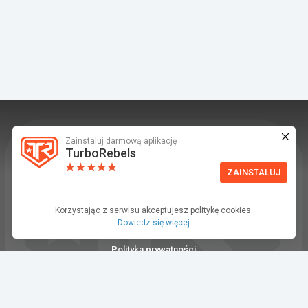
Zainstaluj darmową aplikację
TurboRebels to platforma społecznościowa i
TurboRebels
aplikacja mobilna dla fanów motoryzacji.
ZAINSTALUJ
INFORMACJE I KONTAKT
Baza wiedzy (F.A.Q.)
Korzystając z serwisu akceptujesz politykę cookies.
Dowiedz się więcej
Regulamin
Polityka prywatności
Kontakt
Dla Mediów