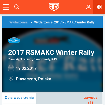
Magazyn
Tablica
Wydarzenia
Wydarzenie: 2017 RSMAKC Winter Rally
Wyniki
Blogi
2017 RSMAKC Winter Rally
Galerie
Zawody/Treningi, Samochody, KJS
Wydarzenia
19.02.2017
Giełda
Piaseczno, Polska
Ranking
Opis wydarzenia
zawody
Zaloguj się
(1)