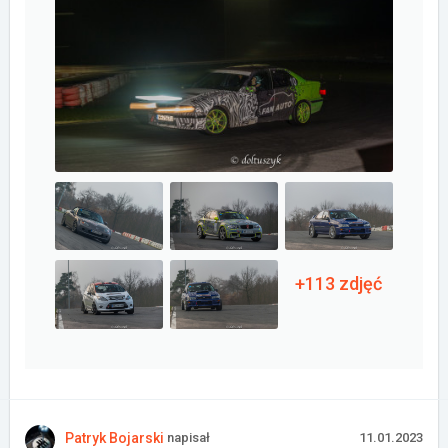
Załóż konto
+113 zdjęć
Patryk Bojarski
napisał
11.01.2023