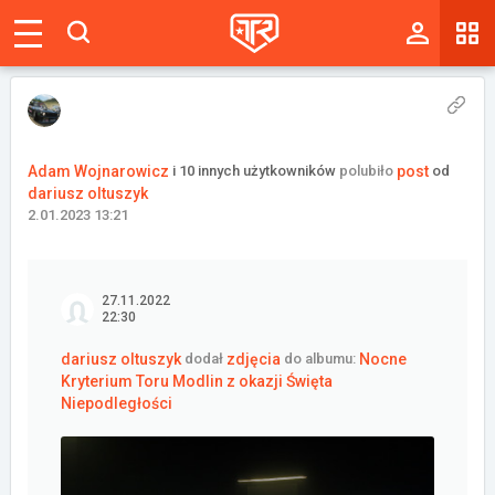
Magazyn
Tablica
Wyniki
Adam Wojnarowicz
i 10 innych użytkowników
polubiło
post
od
dariusz oltuszyk
Blogi
2.01.2023 13:21
Galerie
Wydarzenia
27.11.2022
22:30
Giełda
dariusz oltuszyk
dodał
zdjęcia
do albumu:
Nocne
Kryterium Toru Modlin z okazji Święta
Ranking
Niepodległości
Zaloguj się