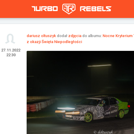
dariusz oltuszyk
dodał
zdjęcia
do albumu:
Nocne Kryterium 
z okazji Święta Niepodległości
27.11.2022
22:30