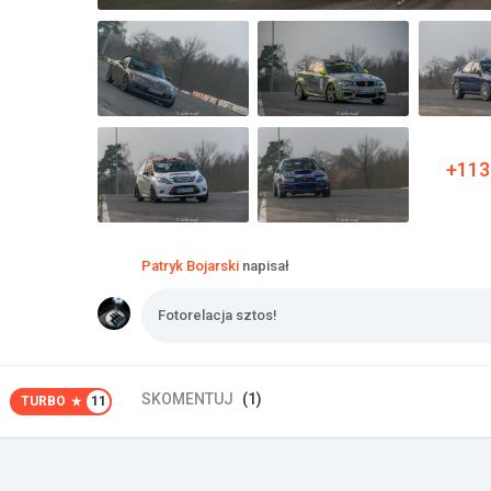
+113
Patryk Bojarski
napisał
Fotorelacja sztos!
SKOMENTUJ
(1)
TURBO
11