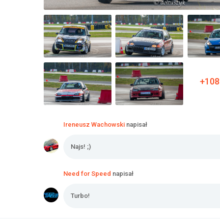
+108
Ireneusz Wachowski
napisał
Najs! ;)
Need for Speed
napisał
Turbo!