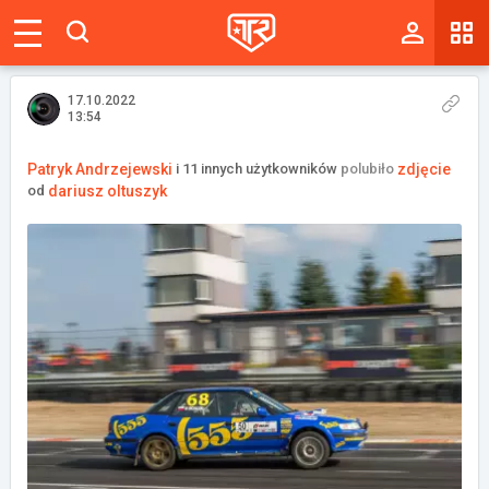
Magazyn
Tablica
17.10.2022
13:54
Wyniki
Patryk Andrzejewski
i 11 innych użytkowników
polubiło
zdjęcie
od
dariusz oltuszyk
Blogi
Galerie
Wydarzenia
Giełda
Ranking
Zaloguj się