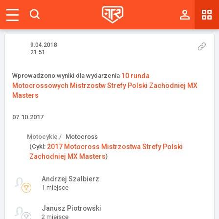
Magazyn
Tablica
9.04.2018
21:51
Wyniki
Wprowadzono wyniki dla wydarzenia
10 runda
Motocrossowych Mistrzostw Strefy Polski Zachodniej MX
Blogi
Masters
Galerie
07.10.2017
Wydarzenia
Motocykle /
Motocross
(Cykl:
2017 Motocross Mistrzostwa Strefy Polski
Giełda
Zachodniej MX Masters
)
Ranking
Andrzej Szalbierz
1 miejsce
Janusz Piotrowski
Zaloguj się
2 miejsce