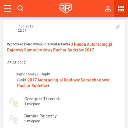
Magazyn
Tablica
7.06.2017
22:04
Wyniki
Wprowadzono wyniki dla wydarzenia
3 Runda Autoracing.pl
Rajdowy Samochodowy Puchar Sudetów 2017
Blogi
27.05.2017
Galerie
Samochody /
Rajdy
Wydarzenia
(Cykl:
2017 Autoracing.pl Rajdowy Samochodowy
Puchar Sudetów
)
Giełda
Grzegorz Trzeciak
Ranking
1 miejsce
Damian Paleczny
2 miejsce
Zaloguj się