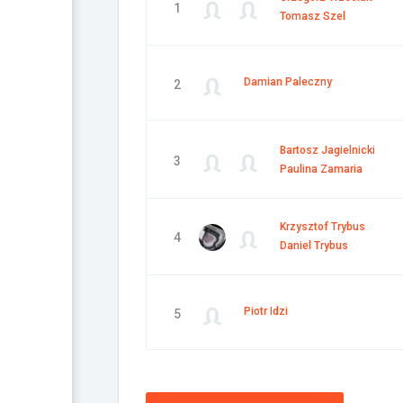
1
Tomasz Szel
Damian Paleczny
2
Bartosz Jagielnicki
3
Paulina Zamaria
Krzysztof Trybus
4
Daniel Trybus
Piotr Idzi
5