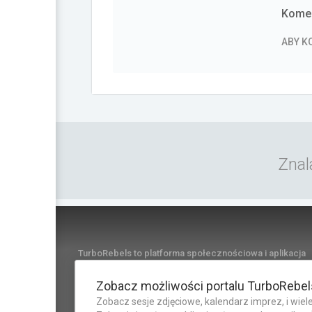
Komen
ABY 
Znal
TurboRebels to platforma społecznościowa i aplikacja
mobilna dla fanów motoryzacji.
INFORMACJE I KONTAKT
Zobacz możliwości portalu TurboRebel
Zobacz sesje zdjęciowe, kalendarz imprez, i wiele