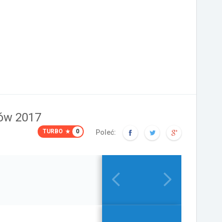
ów 2017
TURBO
0
Poleć: