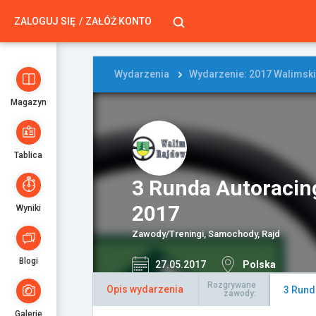
ZALOGUJ SIĘ
ZAŁÓŻ KONTO
Wydarzenia
Wydarzenie: 2017 Walimski
Magazyn
Tablica
3 Runda Autoraci
2017
Wyniki
Zawody/Treningi, Samochody, Rajd
Blogi
27.05.2017
Polska
Rozgrywane
Opis wydarzenia
3 Rund
zawody:
Galerie