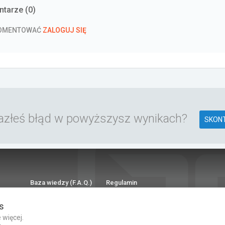
tarze (
0
)
KOMENTOWAĆ
ZALOGUJ SIĘ
azłeś błąd w powyższysz wynikach?
SKONT
Baza wiedzy (F.A.Q.)
Regulamin
Polityka prywatności
Kontakt
s
Dla Mediów
 więcej.