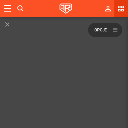
Magazyn
Tablica
Wyniki
Blogi
Galerie
Wydarzenia
Giełda
Ranking
Zaloguj się