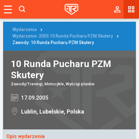
Magazyn
Tablica
Wydarzenia
Wydarzenie: 2005 10 Runda Pucharu PZM Skutery
Wyniki
Zawody: 10 Runda Pucharu PZM Skutery
Blogi
10 Runda Pucharu PZM
Galerie
Skutery
Wydarzenia
Zawody/Treningi, Motocykle, Wyścigi płaskie
17.09.2005
Giełda
Ranking
Lublin, Lubelskie, Polska
Zaloguj się
Opis wydarzenia