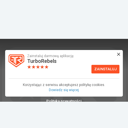
Zainstaluj darmową aplikację
TurboRebels to platforma społecznościowa i
TurboRebels
aplikacja mobilna dla fanów motoryzacji.
ZAINSTALUJ
INFORMACJE I KONTAKT
Baza wiedzy (F.A.Q.)
Korzystając z serwisu akceptujesz politykę cookies.
Dowiedz się więcej
Regulamin
Polityka prywatności
Kontakt
Dla Mediów