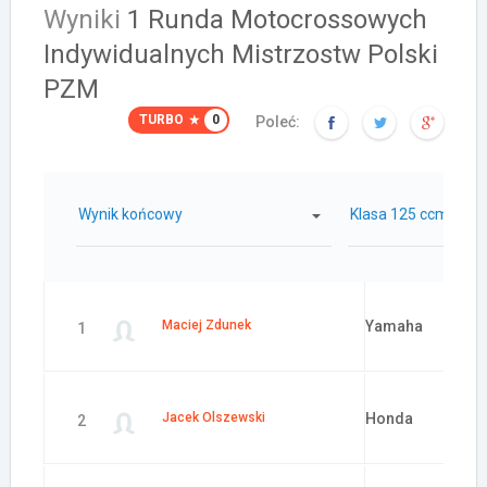
Wyniki
1 Runda Motocrossowych
Indywidualnych Mistrzostw Polski
PZM
TURBO
0
Poleć:
Wynik końcowy
Klasa 125 ccm
Samochód:
Maciej Zdunek
Yamaha
1
Jacek Olszewski
Honda
2