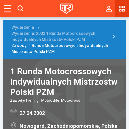
Magazyn
Tablica
Wydarzenia
Wydarzenie: 2002 1 Runda Motocrossowych
Wyniki
Indywidualnych Mistrzostw Polski PZM
Zawody: 1 Runda Motocrossowych Indywidualnych
Mistrzostw Polski PZM
Blogi
Galerie
1 Runda Motocrossowych
Wydarzenia
Indywidualnych Mistrzostw
Polski PZM
Giełda
Zawody/Treningi, Motocykle, Motocross
Ranking
27.04.2002
Zaloguj się
Nowogard, Zachodniopomorskie, Polska