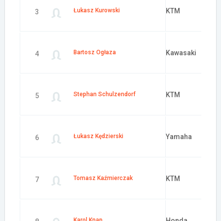
Łukasz Kurowski
KTM
3
Bartosz Ogłaza
Kawasaki
4
Stephan Schulzendorf
KTM
5
Łukasz Kędzierski
Yamaha
6
Tomasz Kaźmierczak
KTM
7
Karol Knap
Honda