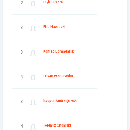
Eryk Farański
2
Filip Nawrocki
3
Konrad Domagalski
3
Oliwia Wiśniewska
3
Kacper Andrzejewski
3
Tobiasz Choiński
4