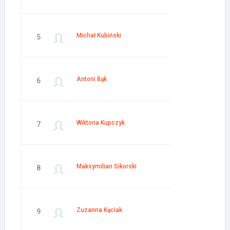
Michał Kubiński
5
Antoni Bąk
6
Wiktoria Kupczyk
7
Maksymilian Sikorski
8
Zuzanna Kąciak
9