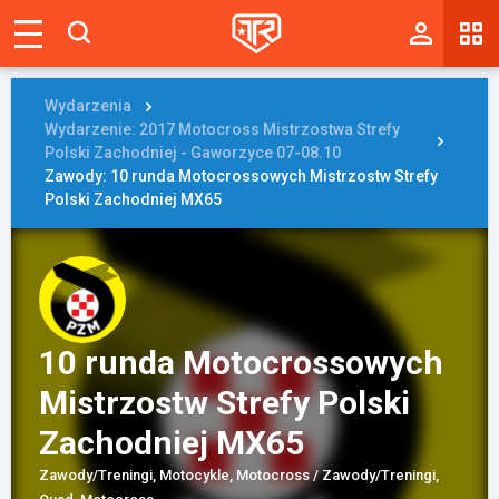
Magazyn
Tablica
Wydarzenia
Wydarzenie: 2017 Motocross Mistrzostwa Strefy
Wyniki
Polski Zachodniej - Gaworzyce 07-08.10
Zawody: 10 runda Motocrossowych Mistrzostw Strefy
Polski Zachodniej MX65
Blogi
Galerie
Wydarzenia
Giełda
10 runda Motocrossowych
Mistrzostw Strefy Polski
Ranking
Zachodniej MX65
Zawody/Treningi, Motocykle, Motocross / Zawody/Treningi,
Zaloguj się