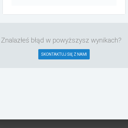
Znalazłeś błąd w powyższysz wynikach?
SKONTAKTUJ SIĘ Z NAMI