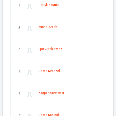
Patryk Zdunek
2
Michał Krech
3
Igor Zienkiewicz
4
Dawid Mroczek
5
Kacper Kozłowski
6
Dawid Kosiński
7