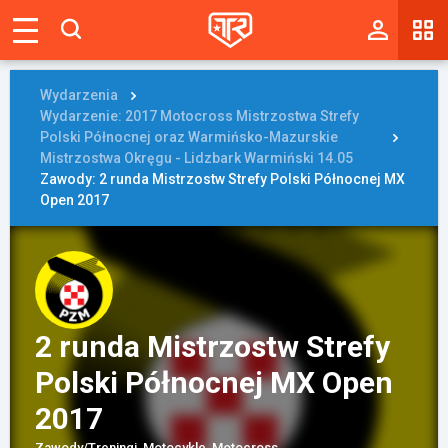
Magazyn
Tablica
Wydarzenia
Wydarzenie: 2017 Motocross Mistrzostwa Strefy
Wyniki
Polski Północnej oraz Warmińsko-Mazurskie
Mistrzostwa Okręgu - Lidzbark Warmiński 14.05
Zawody: 2 runda Mistrzostw Strefy Polski Północnej MX
Blogi
Open 2017
Galerie
Wydarzenia
Giełda
2 runda Mistrzostw Strefy
Ranking
Polski Północnej MX Open
2017
Zaloguj się
Zawody/Treningi, Motocykle, Motocross