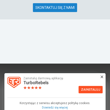
SKONTAKTUJ SIĘ Z NAMI
Zainstaluj darmową aplikację
TurboRebels to platforma społecznościowa i
TurboRebels
aplikacja mobilna dla fanów motoryzacji.
ZAINSTALUJ
INFORMACJE I KONTAKT
Baza wiedzy (F.A.Q.)
Korzystając z serwisu akceptujesz politykę cookies.
Dowiedz się więcej
Regulamin