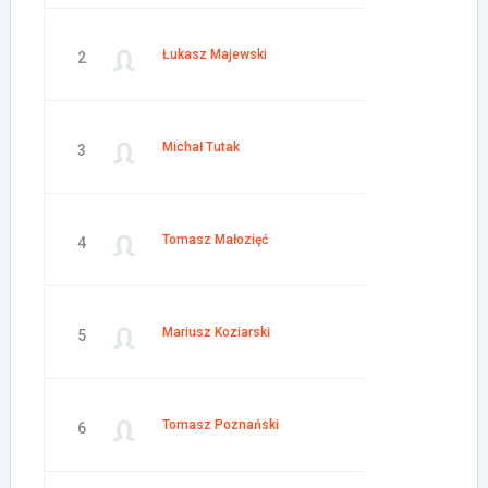
Łukasz Majewski
2
Michał Tutak
3
Tomasz Małozięć
4
Mariusz Koziarski
5
Tomasz Poznański
6