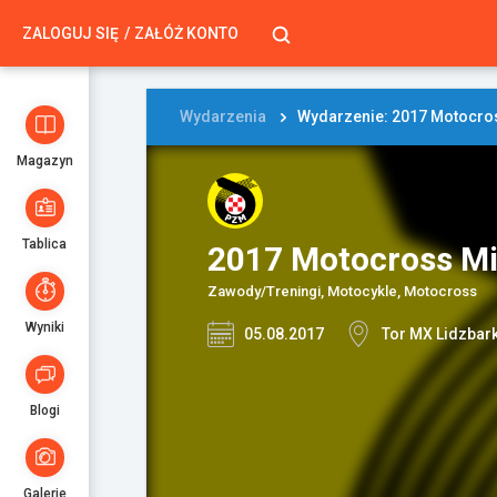
ZALOGUJ SIĘ
ZAŁÓŻ KONTO
Wydarzenia
Wydarzenie: 2017 Motocros
Magazyn
Tablica
2017 Motocross Mis
Zawody/Treningi, Motocykle, Motocross
Wyniki
05.08.2017
Tor MX Lidzbark
Blogi
Galerie