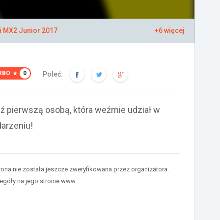
i MX2 Junior 2017
+6 więcej
RBO
0
Poleć:
ź pierwszą osobą, która weźmie udział w
arzeniu!
rona nie została jeszcze zweryfikowana przez organizatora.
egóły na jego stronie www.