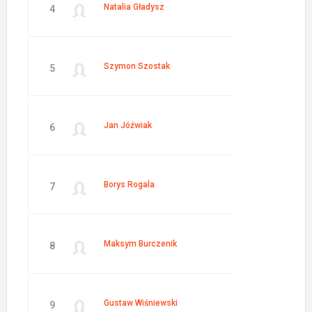
Natalia Gładysz
4
Szymon Szostak
5
Jan Jóźwiak
6
Borys Rogala
7
Maksym Burczenik
8
Gustaw Wiśniewski
9