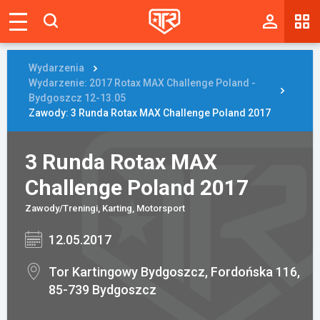
Magazyn
Tablica
Wydarzenia
Wydarzenie: 2017 Rotax MAX Challenge Poland -
Wyniki
Bydgoszcz 12-13.05
Zawody: 3 Runda Rotax MAX Challenge Poland 2017
Blogi
3 Runda Rotax MAX
Galerie
Challenge Poland 2017
Wydarzenia
Zawody/Treningi, Karting, Motorsport
Giełda
12.05.2017
Ranking
Tor Kartingowy Bydgoszcz, Fordońska 116,
85-739 Bydgoszcz
Zaloguj się