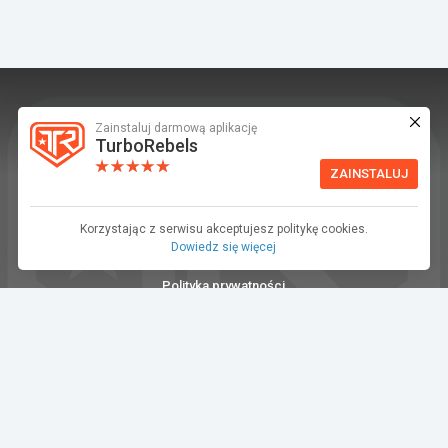
Zainstaluj darmową aplikację
TurboRebels to platforma społecznościowa i
TurboRebels
aplikacja mobilna dla fanów motoryzacji.
ZAINSTALUJ
INFORMACJE I KONTAKT
Baza wiedzy (F.A.Q.)
Korzystając z serwisu akceptujesz politykę cookies.
Dowiedz się więcej
Regulamin
Polityka prywatności
Kontakt
Dla Mediów
©2026 TurboRebels