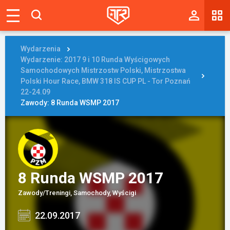
Magazyn
Tablica
Wydarzenia
Wydarzenie: 2017 9 i 10 Runda Wyścigowych
Wyniki
Samochodowych Mistrzostw Polski, Mistrzostwa
Polski Hour Race, BMW 318 IS CUP PL - Tor Poznań
22-24.09
Blogi
Zawody: 8 Runda WSMP 2017
Galerie
Wydarzenia
Giełda
8 Runda WSMP 2017
Ranking
Zawody/Treningi, Samochody, Wyścigi
22.09.2017
Zaloguj się