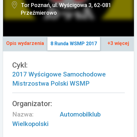
Tor Poznań, ul. Wyścigowa 3, 62-081
Załóż konto
Przeźmierowo
Opis wydarzenia
+3 więcej
8 Runda WSMP 2017
Cykl:
2017 Wyścigowe Samochodowe
Mistrzostwa Polski WSMP
Organizator:
Nazwa:
Automobilklub
Wielkopolski