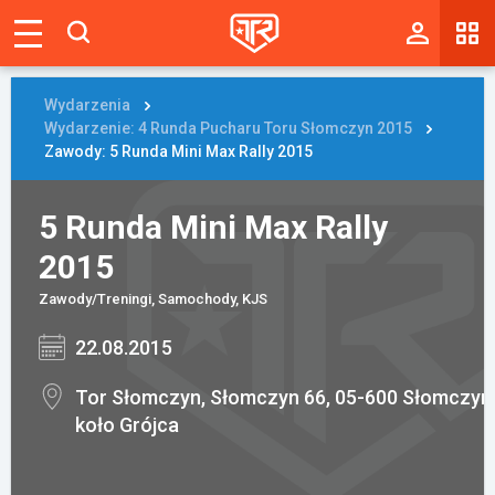
Magazyn
Tablica
Wydarzenia
Wydarzenie: 4 Runda Pucharu Toru Słomczyn 2015
Wyniki
Zawody: 5 Runda Mini Max Rally 2015
Blogi
5 Runda Mini Max Rally
Galerie
2015
Wydarzenia
Zawody/Treningi, Samochody, KJS
22.08.2015
Giełda
Ranking
Tor Słomczyn, Słomczyn 66, 05-600 Słomczyn
koło Grójca
Zaloguj się