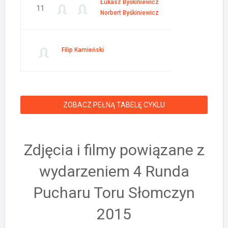
Łukasz Byśkiniewicz
11
Norbert Byśkiniewicz
Filip Kamieński
ZOBACZ PEŁNĄ TABELĘ CYKLU
Zdjęcia i filmy powiązane z
wydarzeniem 4 Runda
Pucharu Toru Słomczyn
2015