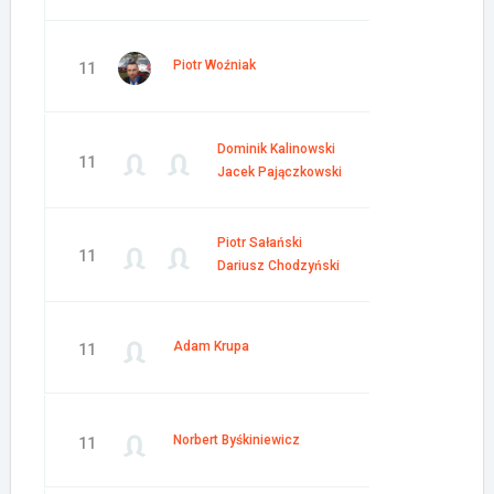
Piotr Woźniak
11
Dominik Kalinowski
11
Jacek Pajączkowski
Piotr Sałański
11
Dariusz Chodzyński
Adam Krupa
11
Norbert Byśkiniewicz
11