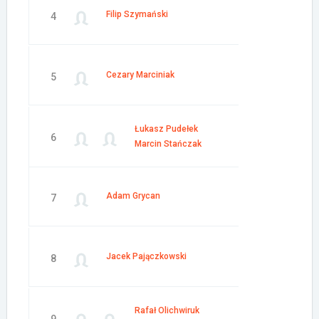
Filip Szymański
4
Cezary Marciniak
5
Łukasz Pudełek
6
Marcin Stańczak
Adam Grycan
7
Jacek Pajączkowski
8
Rafał Olichwiruk