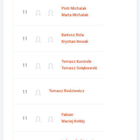
Piotr Michalak
11
Marta Michalak
Bartosz Rola
11
Krystian Nowak
Tomasz Kuciński
11
Tomasz Gołębiewski
Tomasz Rodziewicz
11
Fabian
11
Maciej Kołdej