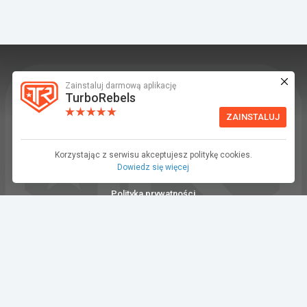
Zainstaluj darmową aplikację
TurboRebels to platforma społecznościowa i
TurboRebels
aplikacja mobilna dla fanów motoryzacji.
ZAINSTALUJ
INFORMACJE I KONTAKT
Baza wiedzy (F.A.Q.)
Korzystając z serwisu akceptujesz politykę cookies.
Dowiedz się więcej
Regulamin
Polityka prywatności
Kontakt
Dla Mediów
©2026 TurboRebels