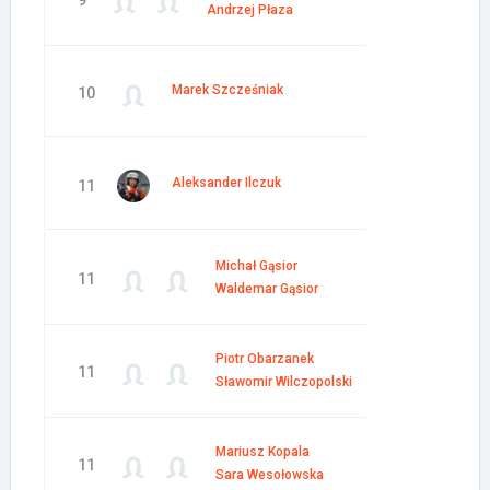
9
Andrzej Płaza
Marek Szcześniak
10
Aleksander Ilczuk
11
Michał Gąsior
11
Waldemar Gąsior
Piotr Obarzanek
11
Sławomir Wilczopolski
Mariusz Kopala
11
Sara Wesołowska