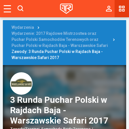
Magazyn
Tablica
Wydarzenia
Wydarzenie: 2017 Rajdowe Mistrzostwa oraz
Wyniki
Puchar Polski Samochodów Terenowych oraz
Puchar Polski w Rajdach Baja - Warszawskie Safari
Zawody: 3 Runda Puchar Polski w Rajdach Baja -
Blogi
Warszawskie Safari 2017
Galerie
Wydarzenia
Giełda
3 Runda Puchar Polski w
Ranking
Rajdach Baja -
Warszawskie Safari 2017
Zaloguj się
Zawody/Treningi, Samochody, Rajdy Terenowe /