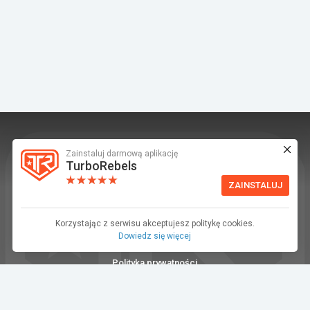
Zainstaluj darmową aplikację
TurboRebels to platforma społecznościowa i
TurboRebels
aplikacja mobilna dla fanów motoryzacji.
ZAINSTALUJ
INFORMACJE I KONTAKT
Baza wiedzy (F.A.Q.)
Korzystając z serwisu akceptujesz politykę cookies.
Dowiedz się więcej
Regulamin
Polityka prywatności
Kontakt