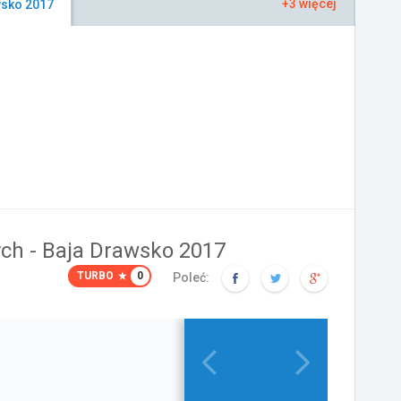
+3 więcej
wsko 2017
ch - Baja Drawsko 2017
TURBO
0
Poleć: