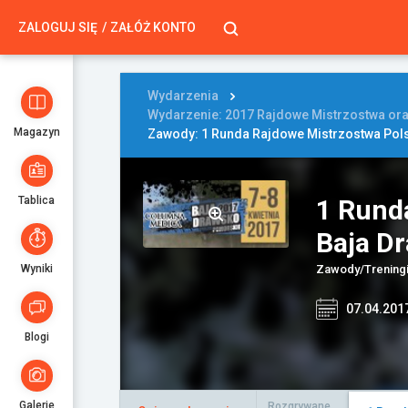
ZALOGUJ SIĘ
ZAŁÓŻ KONTO
Wydarzenia
Wydarzenie: 2017 Rajdowe Mistrzostwa or
Magazyn
Zawody: 1 Runda Rajdowe Mistrzostwa Pol
Tablica
1 Rund
Baja D
Wyniki
Zawody/Treningi
07.04.201
Blogi
Galerie
Rozgrywane